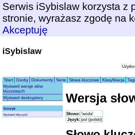
Serwis iSybislaw korzysta z p
stronie, wyrażasz zgodę na k
Akceptuję
iSybislaw
Użytko
Start
Osoby
Dokumenty
Serie
Słowa kluczowe
Klasyfikacja
Tag
Wyświetl wersje słów
kluczowych
Wersja sło
Wyświetl deskryptory
Koszyk
Słowo:
'woda'
Wyświetl
Wyczyść
Język:
pol (polski)
Słowo kluc