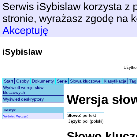
Serwis iSybislaw korzysta z p
stronie, wyrażasz zgodę na k
Akceptuję
iSybislaw
Użytko
Start
Osoby
Dokumenty
Serie
Słowa kluczowe
Klasyfikacja
Tag
Wyświetl wersje słów
kluczowych
Wersja sło
Wyświetl deskryptory
Koszyk
Słowo:
perfekt
Wyświetl
Wyczyść
Język:
pol (polski)
Słowo kluc