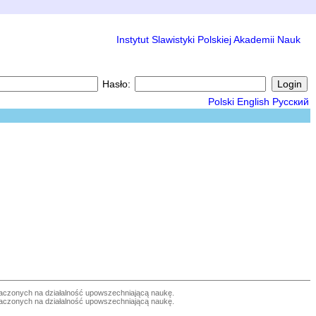
Instytut Slawistyki Polskiej Akademii Nauk
Hasło:
Polski
English
Русский
czonych na działalność upowszechniającą naukę.
czonych na działalność upowszechniającą naukę.