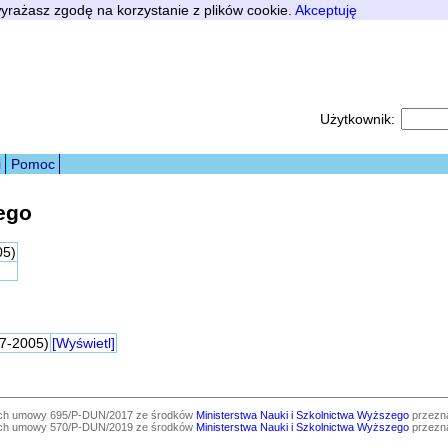
 wyrażasz zgodę na korzystanie z plików cookie.
Akceptuję
Użytkownik:
i
Pomoc
ego
05)
07-2005)
[Wyświetl]
ach umowy 695/P-DUN/2017 ze środków
Ministerstwa Nauki i Szkolnictwa Wyższego
przezna
ach umowy 570/P-DUN/2019 ze środków
Ministerstwa Nauki i Szkolnictwa Wyższego
przezna