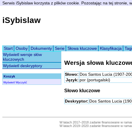
Serwis iSybislaw korzysta z plików cookie. Pozostając na tej stronie,
iSybislaw
Start
Osoby
Dokumenty
Serie
Słowa kluczowe
Klasyfikacja
Tag
Wyświetl wersje słów
kluczowych
Wersja słowa kluczow
Wyświetl deskryptory
Słowo:
Dos Santos Lucia (1907-20
Koszyk
Język:
por (portugalski)
Wyświetl
Wyczyść
Słowo kluczowe
Deskryptor:
Dos Santos Lucia (19
W latach 2017–2018 zadanie finansowane w ram
W latach 2019–2020 zadanie finansowane w ram