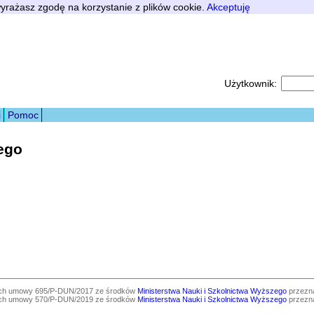
 wyrażasz zgodę na korzystanie z plików cookie.
Akceptuję
Użytkownik:
i
Pomoc
ego
ach umowy 695/P-DUN/2017 ze środków
Ministerstwa Nauki i Szkolnictwa Wyższego
przezna
ach umowy 570/P-DUN/2019 ze środków
Ministerstwa Nauki i Szkolnictwa Wyższego
przezna