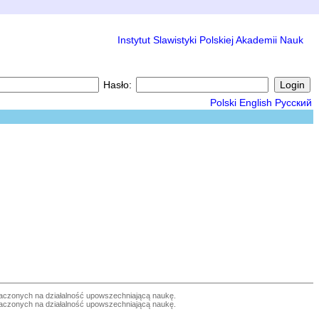
Instytut Slawistyki Polskiej Akademii Nauk
Hasło:
Polski
English
Русский
czonych na działalność upowszechniającą naukę.
czonych na działalność upowszechniającą naukę.