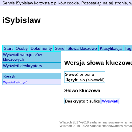
Serwis iSybislaw korzysta z plików cookie. Pozostając na tej stronie,
iSybislaw
Start
Osoby
Dokumenty
Serie
Słowa kluczowe
Klasyfikacja
Tag
Wyświetl wersje słów
kluczowych
Wersja słowa kluczow
Wyświetl deskryptory
Słowo:
prípona
Koszyk
Język:
slo (słowacki)
Wyświetl
Wyczyść
Słowo kluczowe
Deskryptor:
sufiks
[Wyświetl]
W latach 2017–2018 zadanie finansowane w ram
W latach 2019–2020 zadanie finansowane w ram