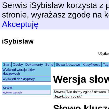
Serwis iSybislaw korzysta z p
stronie, wyrażasz zgodę na k
Akceptuję
iSybislaw
Użytko
Start
Osoby
Dokumenty
Serie
Słowa kluczowe
Klasyfikacja
Tag
Wyświetl wersje słów
kluczowych
Wersja sło
Wyświetl deskryptory
Koszyk
Słowo:
"Nie dajmy zginąć słowom. 
Wyświetl
Wyczyść
Język:
pol (polski)
Słowo kluc