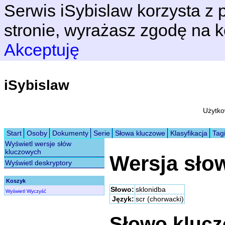
Serwis iSybislaw korzysta z p
stronie, wyrażasz zgodę na k
Akceptuję
iSybislaw
Użytko
Start
Osoby
Dokumenty
Serie
Słowa kluczowe
Klasyfikacja
Tag
Wyświetl wersje słów
kluczowych
Wersja sło
Wyświetl deskryptory
Koszyk
Słowo:
sklonidba
Wyświetl
Wyczyść
Język:
scr (chorwacki)
Słowo kluc