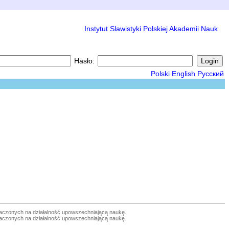
Instytut Slawistyki Polskiej Akademii Nauk
Hasło:
Polski
English
Русский
czonych na działalność upowszechniającą naukę.
czonych na działalność upowszechniającą naukę.