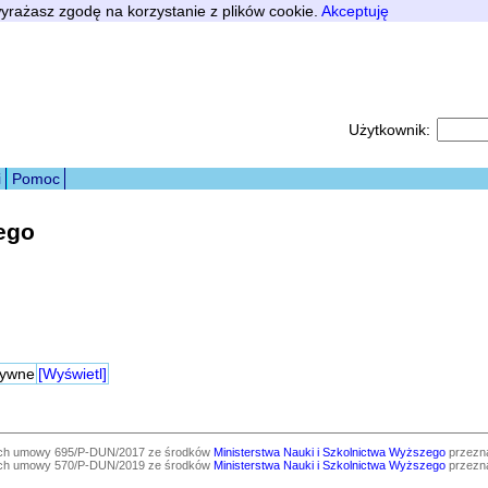
 wyrażasz zgodę na korzystanie z plików cookie.
Akceptuję
Użytkownik:
i
Pomoc
ego
tywne
[Wyświetl]
ach umowy 695/P-DUN/2017 ze środków
Ministerstwa Nauki i Szkolnictwa Wyższego
przezna
ach umowy 570/P-DUN/2019 ze środków
Ministerstwa Nauki i Szkolnictwa Wyższego
przezna