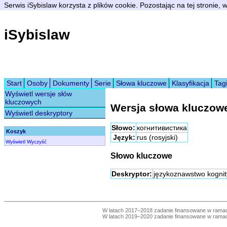
Serwis iSybislaw korzysta z plików cookie. Pozostając na tej stronie,
iSybislaw
Start
Osoby
Dokumenty
Serie
Słowa kluczowe
Klasyfikacja
Tag
Wyświetl wersje słów
kluczowych
Wersja słowa kluczow
Wyświetl deskryptory
Słowo:
когнитивистика
Koszyk
Język:
rus (rosyjski)
Wyświetl
Wyczyść
Słowo kluczowe
Deskryptor:
językoznawstwo kogni
W latach 2017–2018 zadanie finansowane w ram
W latach 2019–2020 zadanie finansowane w ram