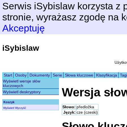
Serwis iSybislaw korzysta z p
stronie, wyrażasz zgodę na k
Akceptuję
iSybislaw
Użytko
Start
Osoby
Dokumenty
Serie
Słowa kluczowe
Klasyfikacja
Tag
Wyświetl wersje słów
kluczowych
Wersja sło
Wyświetl deskryptory
Koszyk
Słowo:
předložka
Wyświetl
Wyczyść
Język:
cze (czeski)
Słowo kluc