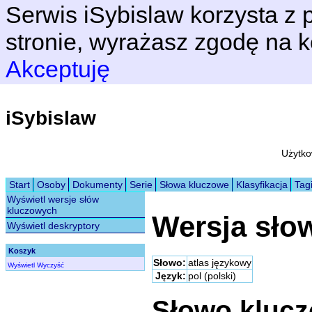
Serwis iSybislaw korzysta z p
stronie, wyrażasz zgodę na k
Akceptuję
iSybislaw
Użytko
Start
Osoby
Dokumenty
Serie
Słowa kluczowe
Klasyfikacja
Tag
Wyświetl wersje słów
kluczowych
Wersja sło
Wyświetl deskryptory
Koszyk
Słowo:
atlas językowy
Wyświetl
Wyczyść
Język:
pol (polski)
Słowo kluc