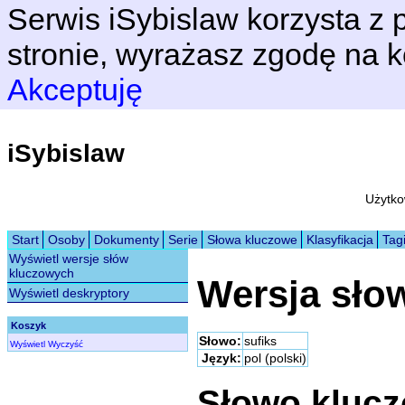
Serwis iSybislaw korzysta z p
stronie, wyrażasz zgodę na k
Akceptuję
iSybislaw
Użytko
Start
Osoby
Dokumenty
Serie
Słowa kluczowe
Klasyfikacja
Tag
Wyświetl wersje słów
kluczowych
Wersja sło
Wyświetl deskryptory
Koszyk
Słowo:
sufiks
Wyświetl
Wyczyść
Język:
pol (polski)
Słowo kluc