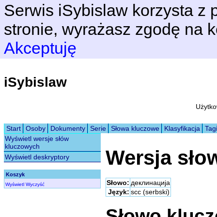
Serwis iSybislaw korzysta z p
stronie, wyrażasz zgodę na k
Akceptuję
iSybislaw
Użytko
Start
Osoby
Dokumenty
Serie
Słowa kluczowe
Klasyfikacja
Tag
Wyświetl wersje słów
kluczowych
Wersja sło
Wyświetl deskryptory
Koszyk
Słowo:
деклинација
Wyświetl
Wyczyść
Język:
scc (serbski)
Słowo kluc