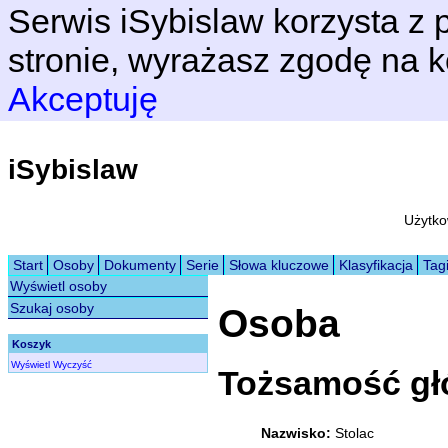
Serwis iSybislaw korzysta z p
stronie, wyrażasz zgodę na k
Akceptuję
iSybislaw
Użytko
Start
Osoby
Dokumenty
Serie
Słowa kluczowe
Klasyfikacja
Tag
Wyświetl osoby
Szukaj osoby
Osoba
Koszyk
Wyświetl
Wyczyść
Tożsamość g
Nazwisko:
Stolac