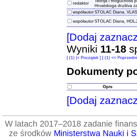
Teorija i mogućnosti 
redaktor
Hrvatskoga društva za 
współautor
STOLAC Diana, VLASTE
współautor
STOLAC Diana, HOLJE
[Dodaj zaznac
Wyniki
11-18
s
[ (1) |< Początek ]
[ (1) << Poprzedni
Dokumenty p
Opis
[Dodaj zaznac
W latach 2017–2018 zadanie fin
ze środków
Ministerstwa Nauki i 